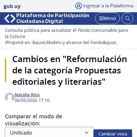
Ingresar a la Plataforma
gub.uy
Plataforma de Participación
Abri
Menú
Ciudadana Digital
bus
Abrir
Consulta pública para actualizar el Fondo Concursable para
la Cultura
/
Proponé en: &quot;Modelo y alcance del Fondo&quot;
Cambios en "Reformulación
de la categoría Propuestas
editoriales y literarias"
Natalia Rios
06/05/2026 17:10
Comparar el modo de
visualización:
Cambiar vista