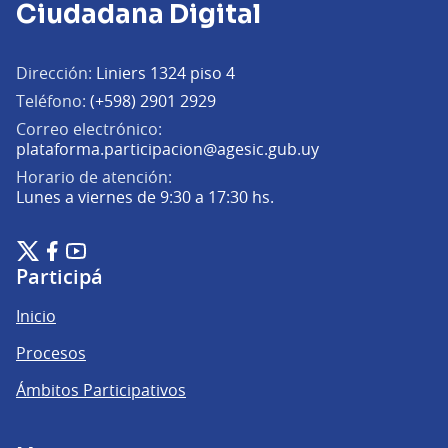
Ciudadana Digital
Dirección:
Liniers 1324 piso 4
Teléfono:
(+598) 2901 2929
Correo electrónico:
(Abrir en una pe
plataforma.participacion@agesic.gub.uy
Horario de atención:
Lunes a viernes de 9:30 a 17:30 hs.
Plataforma de Participación Ciudadana Digital en X
Plataforma de Participación Ciudadana Digital en Facebook
Plataforma de Participación Ciudadana Digital en YouTu
(Enlace externo)
(Enlace externo)
(Enlace externo)
Participá
Inicio
Procesos
Ámbitos Participativos