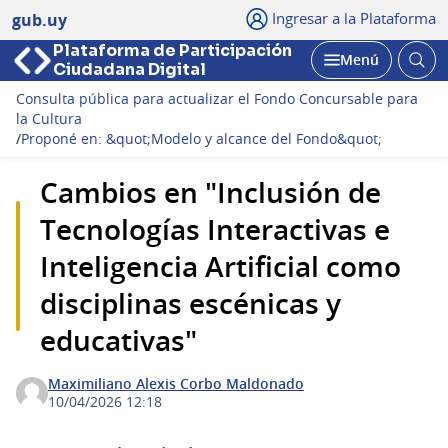
Ingresar a la Plataforma
gub.uy
Plataforma de Participación
Abri
Menú
Ciudadana Digital
bus
Abrir
Consulta pública para actualizar el Fondo Concursable para
la Cultura
/
Proponé en: &quot;Modelo y alcance del Fondo&quot;
Cambios en "Inclusión de
Tecnologías Interactivas e
Inteligencia Artificial como
disciplinas escénicas y
educativas"
Maximiliano Alexis Corbo Maldonado
10/04/2026 12:18