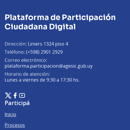
Plataforma de Participación
Ciudadana Digital
Dirección:
Liniers 1324 piso 4
Teléfono:
(+598) 2901 2929
Correo electrónico:
(Abrir en una pe
plataforma.participacion@agesic.gub.uy
Horario de atención:
Lunes a viernes de 9:30 a 17:30 hs.
Plataforma de Participación Ciudadana Digital en X
Plataforma de Participación Ciudadana Digital en Facebook
Plataforma de Participación Ciudadana Digital en YouTu
(Enlace externo)
(Enlace externo)
(Enlace externo)
Participá
Inicio
Procesos