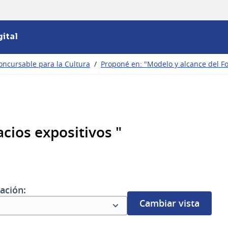
ital
oncursable para la Cultura
/
Proponé en: "Modelo y alcance del F
cios expositivos "
ación:
Cambiar vista