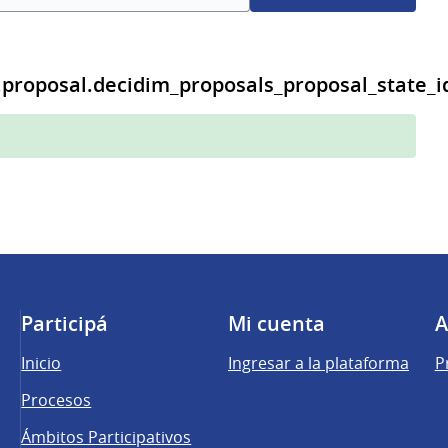
.proposal.decidim_proposals_proposal_state_i
Participá
Mi cuenta
A
Inicio
Ingresar a la plataforma
P
Procesos
Ámbitos Participativos