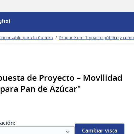
ital
oncursable para la Cultura
/
Proponé en: “Impacto público y com
uesta de Proyecto – Movilidad
 para Pan de Azúcar"
ación:
Cambiar vista