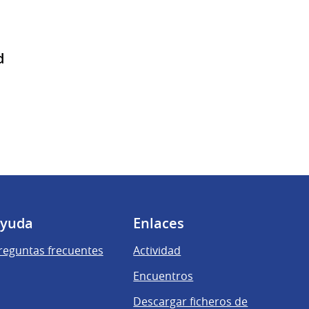
d
yuda
Enlaces
reguntas frecuentes
Actividad
Encuentros
Descargar ficheros de