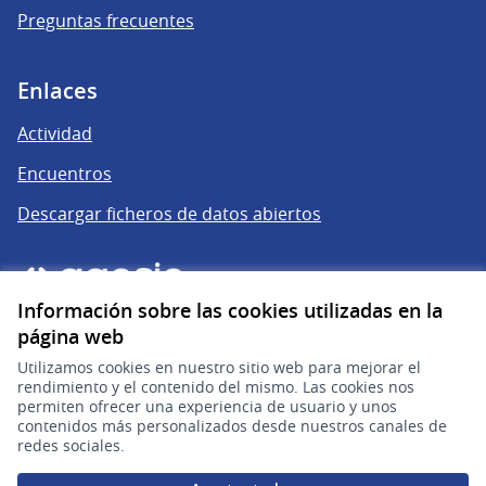
Preguntas frecuentes
Enlaces
Actividad
Encuentros
Descargar ficheros de datos abiertos
Información sobre las cookies utilizadas en la
página web
Utilizamos cookies en nuestro sitio web para mejorar el
rendimiento y el contenido del mismo. Las cookies nos
permiten ofrecer una experiencia de usuario y unos
gub.uy
(Enlace externo)
contenidos más personalizados desde nuestros canales de
redes sociales.
Sitio oficial de la República Oriental del Uruguay