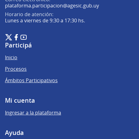
(Abrir en una pe
plataforma.participacion@agesic.gub.uy
Horario de atención:
Lunes a viernes de 9:30 a 17:30 hs.
Plataforma de Participación Ciudadana Digital en X
Plataforma de Participación Ciudadana Digital en Facebook
Plataforma de Participación Ciudadana Digital en YouTu
(Enlace externo)
(Enlace externo)
(Enlace externo)
Participá
Inicio
Procesos
Ámbitos Participativos
Mi cuenta
Ingresar a la plataforma
Ayuda