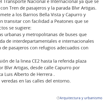
el Transporte Nacional e Internacional ya que se
on Tren de pasajeros y la parada Blvr Artigas.
te a los Barrios Bella Vista y Capurro y
n transitar con facilidad a Peatones que se
ctos se sugiere:
das urbanas y metropolitanas de buses que
ada de interdepartamentales e internacionales
n de pasajeros con refugios adecuados con
sión de la linea CE2 hasta la referida plaza
or Blvr Artigas, desde calle Capurro por
a Luis Alberto de Herrera .
 veredas en las calles del entorno.
Arquitectura y urbanismo
Resultados al filtrar por la cate