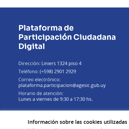
Plataforma de
Participación Ciudadana
Digital
Dirección:
Liniers 1324 piso 4
Teléfono:
(+598) 2901 2929
Correo electrónico:
(Abrir en 
plataforma.participacion@agesic.gub.uy
Horario de atención:
Lunes a viernes de 9:30 a 17:30 hs.
Plataforma de Participación Ciudadana Digital en X
Plataforma de Participación Ciudadana Digital en Fa
Plataforma de Participación Ciudadana Digital en
(Enlace externo)
(Enlace externo)
(Enlace externo)
Información sobre las cookies utilizadas