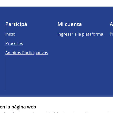
Participá
Mi cuenta
A
Inicio
Ingresar a la plataforma
P
Procesos
Ámbitos Participativos
una pestaña nueva)
cebook
 YouTube
 en la página web