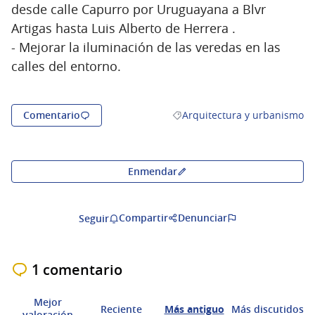
desde calle Capurro por Uruguayana a Blvr
Artigas hasta Luis Alberto de Herrera .
- Mejorar la iluminación de las veredas en las
calles del entorno.
Comentario
Arquitectura y urbanismo
Resultados al filtrar por la c
Enmendar
Compartir
Denunciar
Seguir
1 comentario
Mejor
Reciente
Más antiguo
Más discutidos
valoración