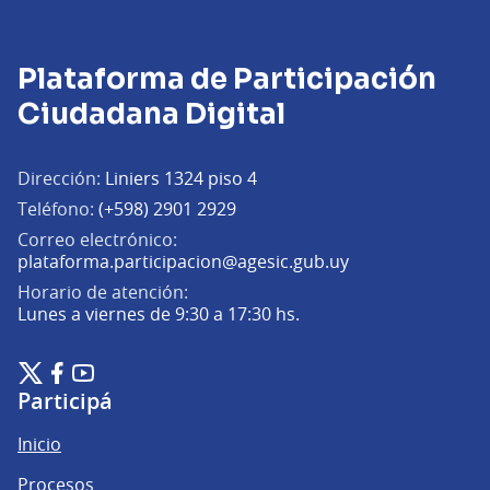
Plataforma de Participación
Ciudadana Digital
Dirección:
Liniers 1324 piso 4
Teléfono:
(+598) 2901 2929
Correo electrónico:
(Abrir en una pe
plataforma.participacion@agesic.gub.uy
Horario de atención:
Lunes a viernes de 9:30 a 17:30 hs.
Plataforma de Participación Ciudadana Digital en X
Plataforma de Participación Ciudadana Digital en Facebook
Plataforma de Participación Ciudadana Digital en YouTu
(Enlace externo)
(Enlace externo)
(Enlace externo)
Participá
Inicio
Procesos