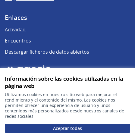
Enlaces
Actividad
Encuentros
Descargar ficheros de datos abiertos
Información sobre las cookies utilizadas en la
página web
Utilizamos cookies en nuestro sitio web para mejorar el
rendimiento y el contenido del mismo. Las cookies nos
permiten ofrecer una experiencia de usuario y unos
gub.uy
(Enlace externo)
contenidos más personalizados desde nuestros canales de
redes sociales.
Sitio oficial de la República Oriental del Uruguay
Aceptar todas