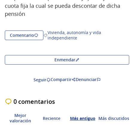
cuota fija la cual se pueda descontar de dicha
pensión
Vivienda, autonomía y vida
Comentario
Resultados al filtrar por la categoría: Vivie
independiente
Enmendar
Compartir
Denunciar
Seguir
0 comentarios
Mejor
Reciente
Más antiguo
Más discutidos
valoración