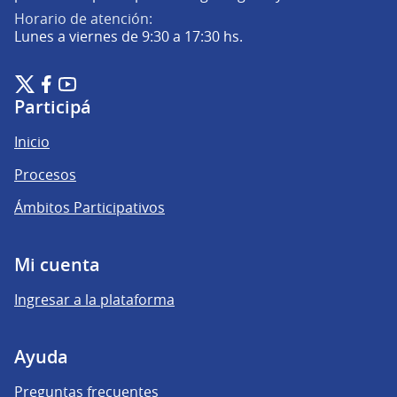
Horario de atención:
Lunes a viernes de 9:30 a 17:30 hs.
Plataforma de Participación Ciudadana Digital en X
Plataforma de Participación Ciudadana Digital en Facebook
Plataforma de Participación Ciudadana Digital en YouTu
(Enlace externo)
(Enlace externo)
(Enlace externo)
Participá
Inicio
Procesos
Ámbitos Participativos
Mi cuenta
Ingresar a la plataforma
Ayuda
Preguntas frecuentes