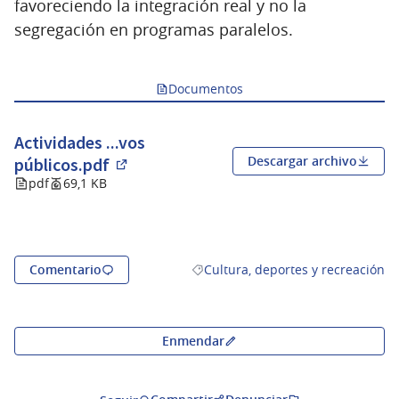
favoreciendo la integración real y no la
segregación en programas paralelos.
Documentos
Actividades ...vos
Descargar archivo
públicos.pdf
(Abrir en una pestaña nueva)
pdf
69,1 KB
Comentario
Cultura, deportes y recreación
Resultados al filtrar por la categor
Enmendar