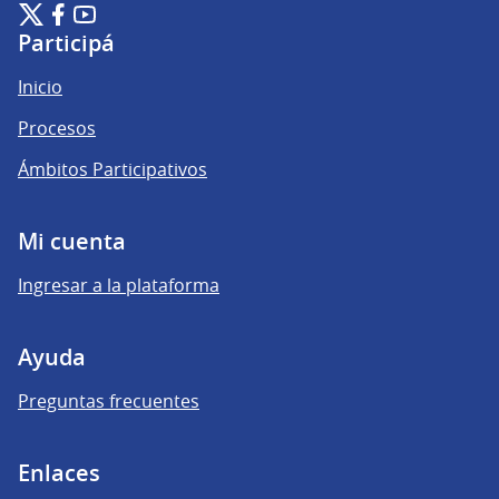
Plataforma de Participación Ciudadana Digital en X
Plataforma de Participación Ciudadana Digital en Facebook
Plataforma de Participación Ciudadana Digital en YouTu
(Enlace externo)
(Enlace externo)
(Enlace externo)
Participá
Inicio
Procesos
Ámbitos Participativos
Mi cuenta
Ingresar a la plataforma
Ayuda
Preguntas frecuentes
Enlaces