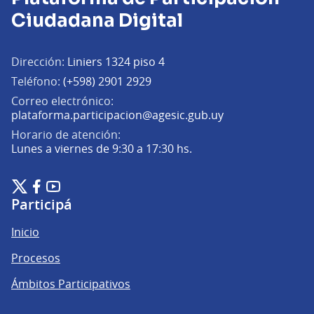
Ciudadana Digital
Dirección:
Liniers 1324 piso 4
Teléfono:
(+598) 2901 2929
Correo electrónico:
(Abrir en una pe
plataforma.participacion@agesic.gub.uy
Horario de atención:
Lunes a viernes de 9:30 a 17:30 hs.
Plataforma de Participación Ciudadana Digital en X
Plataforma de Participación Ciudadana Digital en Facebook
Plataforma de Participación Ciudadana Digital en YouTu
(Enlace externo)
(Enlace externo)
(Enlace externo)
Participá
Inicio
Procesos
Ámbitos Participativos