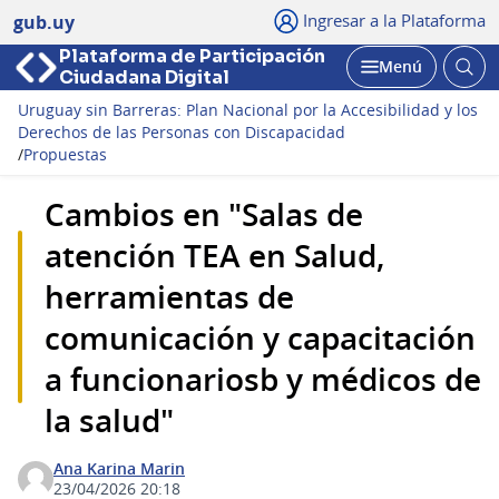
Ingresar a la Plataforma
gub.uy
Plataforma de Participación
Abri
Menú
Ciudadana Digital
bus
Abrir
Uruguay sin Barreras: Plan Nacional por la Accesibilidad y los
Derechos de las Personas con Discapacidad
/
Propuestas
Cambios en "Salas de
atención TEA en Salud,
herramientas de
comunicación y capacitación
a funcionariosb y médicos de
la salud"
Ana Karina Marin
23/04/2026 20:18