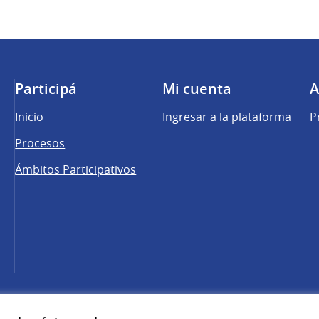
Participá
Mi cuenta
A
Inicio
Ingresar a la plataforma
P
Procesos
Ámbitos Participativos
una pestaña nueva)
cebook
 YouTube