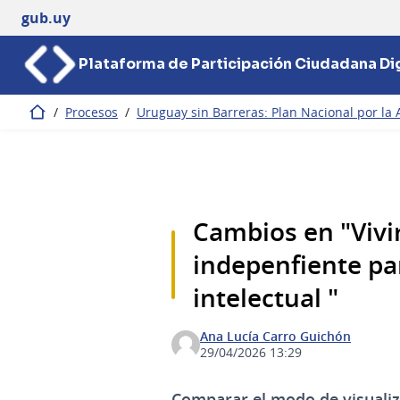
gub.uy
Plataforma de Participación Ciudadana Dig
/
Procesos
/
Uruguay sin Barreras: Plan Nacional por la 
Inicio
Cambios en "Vivi
indepenfiente pa
intelectual "
Ana Lucía Carro Guichón
29/04/2026 13:29
Comparar el modo de visualiz