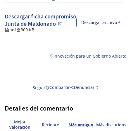
Descargar ficha compromiso
Descargar archivo
Junta de Maldonado
(Abrir en una pestaña nueva)
pdf
300 KB
Innovación para un Gobierno Abierto
Resultados al filtrar por la categoría: In
Compartir
Denunciar
Seguir
Detalles del comentario
Mejor
Reciente
Más antiguo
Más discutidos
valoración