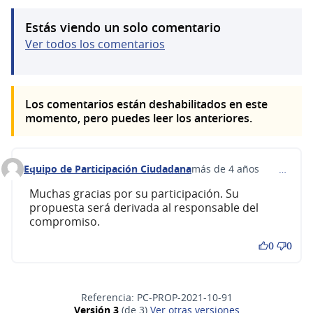
Estás viendo un solo comentario
Ver todos los comentarios
Los comentarios están deshabilitados en este
momento, pero puedes leer los anteriores.
Equipo de Participación Ciudadana
más de 4 años
…
Comentario 263 (responder al comentario 234)
Muchas gracias por su participación. Su
propuesta será derivada al responsable del
compromiso.
0
0
Referencia: PC-PROP-2021-10-91
Versión 3
(de 3)
ver otras versiones