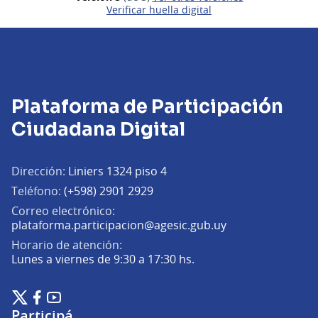
Verificar huella digital
Plataforma de Participación
Ciudadana Digital
Dirección:
Liniers 1324 piso 4
Teléfono:
(+598) 2901 2929
Correo electrónico:
(Abrir en una pe
plataforma.participacion@agesic.gub.uy
Horario de atención:
Lunes a viernes de 9:30 a 17:30 hs.
Plataforma de Participación Ciudadana Digital en X
Plataforma de Participación Ciudadana Digital en Facebook
Plataforma de Participación Ciudadana Digital en YouTu
(Enlace externo)
(Enlace externo)
(Enlace externo)
Participá