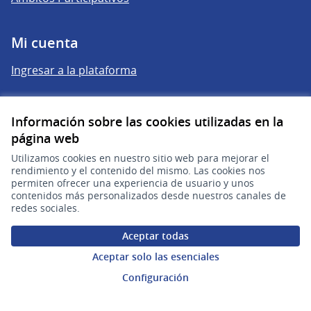
Mi cuenta
Ingresar a la plataforma
Ayuda
Información sobre las cookies utilizadas en la
página web
Preguntas frecuentes
Utilizamos cookies en nuestro sitio web para mejorar el
rendimiento y el contenido del mismo. Las cookies nos
permiten ofrecer una experiencia de usuario y unos
Enlaces
contenidos más personalizados desde nuestros canales de
redes sociales.
Actividad
Aceptar todas
Encuentros
Aceptar solo las esenciales
Descargar ficheros de datos abiertos
Configuración