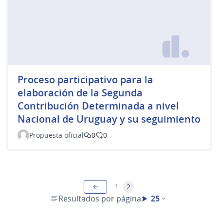
Proceso participativo para la
elaboración de la Segunda
Contribución Determinada a nivel
Nacional de Uruguay y su seguimiento
Propuesta oficial
0
0
1
2
Resultados por página:
25