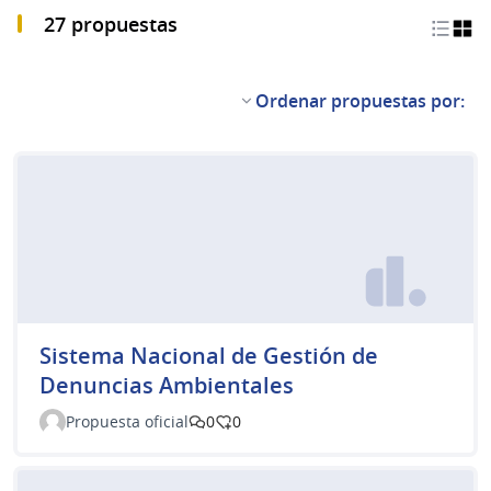
27 propuestas
Ordenar propuestas por:
Sistema Nacional de Gestión de
Denuncias Ambientales
Propuesta oficial
0
0