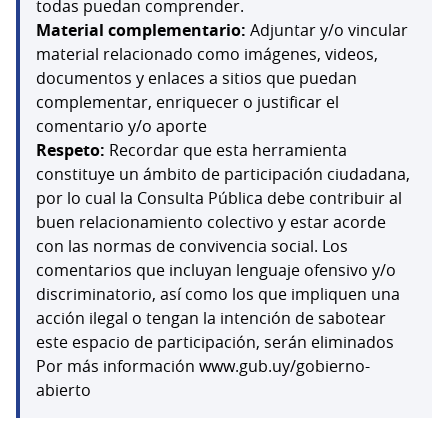
todas puedan comprender.
Material complementario:
Adjuntar y/o vincular
material relacionado como imágenes, videos,
documentos y enlaces a sitios que puedan
complementar, enriquecer o justificar el
comentario y/o aporte
Respeto:
Recordar que esta herramienta
constituye un ámbito de participación ciudadana,
por lo cual la Consulta Pública debe contribuir al
buen relacionamiento colectivo y estar acorde
con las normas de convivencia social. Los
comentarios que incluyan lenguaje ofensivo y/o
discriminatorio, así como los que impliquen una
acción ilegal o tengan la intención de sabotear
este espacio de participación, serán eliminados
Por más información www.gub.uy/gobierno-
abierto