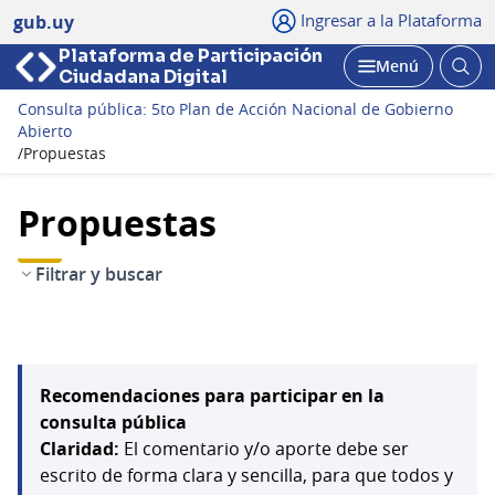
Ingresar a la Plataforma
gub.uy
Plataforma de Participación
Abri
Menú
Ciudadana Digital
bus
Abrir
Consulta pública: 5to Plan de Acción Nacional de Gobierno
Abierto
/
Propuestas
Propuestas
Filtrar y buscar
Recomendaciones para participar en la
consulta pública
Claridad:
El comentario y/o aporte debe ser
escrito de forma clara y sencilla, para que todos y