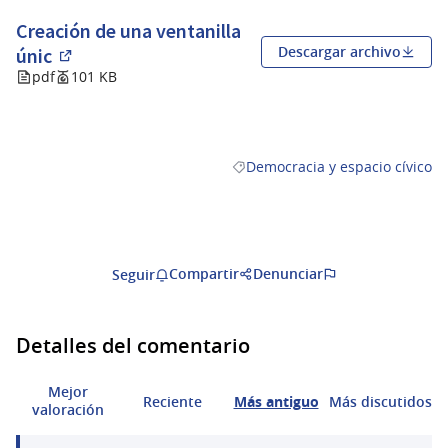
Creación de una ventanilla
Descargar archivo
únic
(Abrir en una pestaña nueva)
pdf
101 KB
Democracia y espacio cívico
Resultados al filtrar por la cate
Compartir
Denunciar
Seguir
Detalles del comentario
Mejor
Reciente
Más antiguo
Más discutidos
valoración