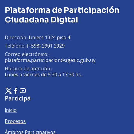
Plataforma de Participación
Ciudadana Digital
Dirección:
Liniers 1324 piso 4
Teléfono:
(+598) 2901 2929
Correo electrónico:
(Abrir en una pe
plataforma.participacion@agesic.gub.uy
Horario de atención:
Lunes a viernes de 9:30 a 17:30 hs.
Plataforma de Participación Ciudadana Digital en X
Plataforma de Participación Ciudadana Digital en Facebook
Plataforma de Participación Ciudadana Digital en YouTu
(Enlace externo)
(Enlace externo)
(Enlace externo)
Participá
Inicio
Procesos
Ámbitos Participativos