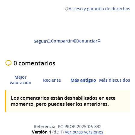
Acceso y garantía de derechos
Resultados al filtrar por la catego
Compartir
Denunciar
Seguir
0 comentarios
Mejor
Reciente
Más antiguo
Más discutidos
valoración
Los comentarios están deshabilitados en este
momento, pero puedes leer los anteriores.
Referencia: PC-PROP-2025-06-832
Versión 1
(de 1)
ver otras versiones