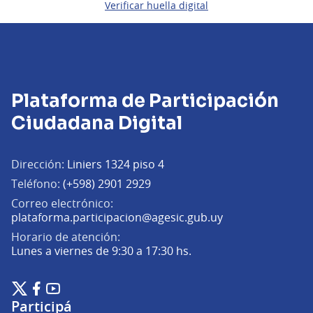
Verificar huella digital
Plataforma de Participación
Ciudadana Digital
Dirección:
Liniers 1324 piso 4
Teléfono:
(+598) 2901 2929
Correo electrónico:
(Abrir en una pe
plataforma.participacion@agesic.gub.uy
Horario de atención:
Lunes a viernes de 9:30 a 17:30 hs.
Plataforma de Participación Ciudadana Digital en X
Plataforma de Participación Ciudadana Digital en Facebook
Plataforma de Participación Ciudadana Digital en YouTu
(Enlace externo)
(Enlace externo)
(Enlace externo)
Participá