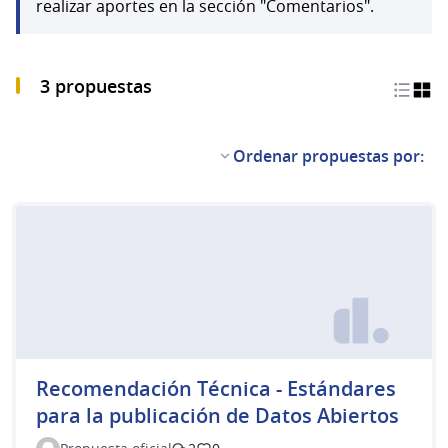
realizar aportes en la sección "Comentarios".
3 propuestas
Ordenar propuestas por:
Recomendación Técnica - Estándares
para la publicación de Datos Abiertos