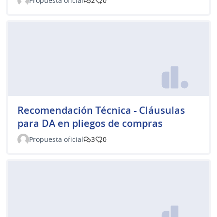
Propuesta oficial
2
0
Recomendación Técnica - Cláusulas
para DA en pliegos de compras
Propuesta oficial
3
0