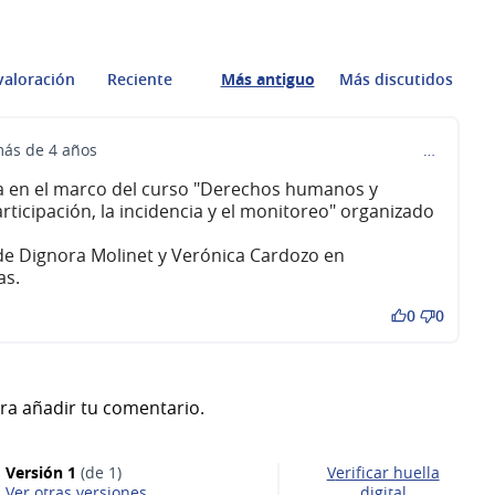
valoración
Reciente
Más antiguo
Más discutidos
ás de 4 años
…
a en el marco del curso "Derechos humanos y
participación, la incidencia y el monitoreo" organizado
 de Dignora Molinet y Verónica Cardozo en
as.
0
0
ra añadir tu comentario.
Versión 1
(de 1)
Verificar huella
ver otras versiones
digital