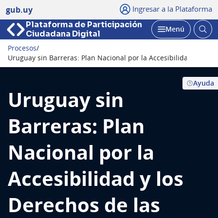
Ingresar a la Plataforma
gub.uy
Plataforma de Participación
Abri
Menú
Ciudadana Digital
bus
Abrir
Procesos
/
Seguir
Uruguay sin Barreras: Plan Nacional por la Accesibilidad y los 
Ayuda
Uruguay sin
Barreras: Plan
Nacional por la
Accesibilidad y los
Derechos de las