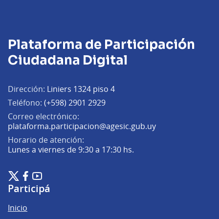
Plataforma de Participación
Ciudadana Digital
Dirección:
Liniers 1324 piso 4
Teléfono:
(+598) 2901 2929
Correo electrónico:
(Abrir en una pe
plataforma.participacion@agesic.gub.uy
Horario de atención:
Lunes a viernes de 9:30 a 17:30 hs.
Plataforma de Participación Ciudadana Digital en X
Plataforma de Participación Ciudadana Digital en Facebook
Plataforma de Participación Ciudadana Digital en YouTu
(Enlace externo)
(Enlace externo)
(Enlace externo)
Participá
Inicio