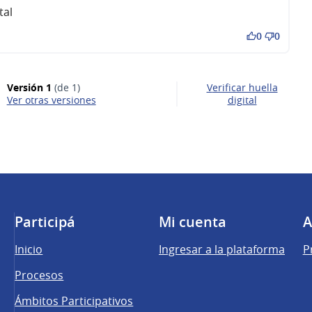
tal
0
0
Versión 1
(de 1)
Verificar huella
ver otras versiones
digital
Participá
Mi cuenta
A
Inicio
Ingresar a la plataforma
P
Procesos
Ámbitos Participativos