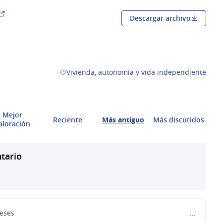
Descargar archivo
(Abrir en una pestaña nueva)
Vivienda, autonomía y vida independiente
Resultados al filtrar por la categoría: Vivienda,
Mejor
Reciente
Más antiguo
Más discutidos
aloración
tario
eses
…