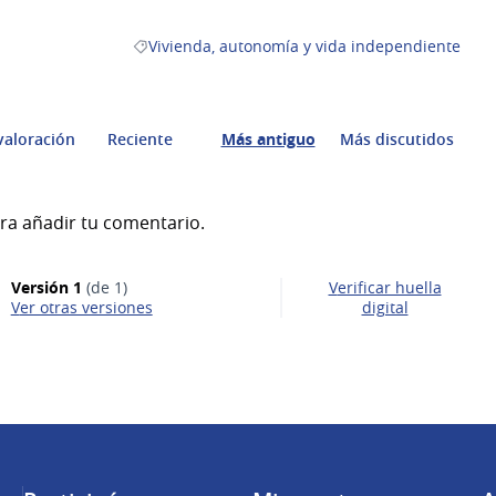
Vivienda, autonomía y vida independiente
Resultados al filtrar por la categoría: Vivienda,
valoración
Reciente
Más antiguo
Más discutidos
ra añadir tu comentario.
Versión 1
(de 1)
Verificar huella
ver otras versiones
digital