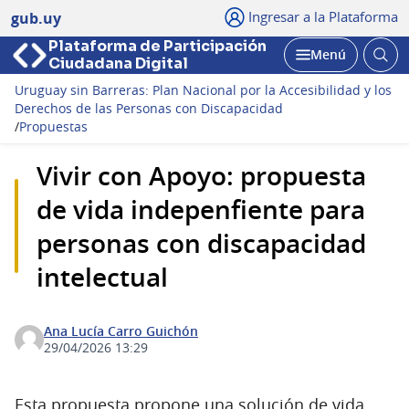
Ingresar a la Plataforma
gub.uy
Plataforma de Participación
Abri
Menú
Ciudadana Digital
bus
Abrir
Uruguay sin Barreras: Plan Nacional por la Accesibilidad y los
Derechos de las Personas con Discapacidad
/
Propuestas
Vivir con Apoyo: propuesta
de vida indepenfiente para
personas con discapacidad
intelectual
Ana Lucía Carro Guichón
29/04/2026 13:29
Esta propuesta propone una solución de vida