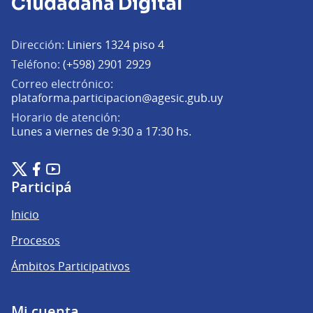
Ciudadana Digital
Dirección:
Liniers 1324 piso 4
Teléfono:
(+598) 2901 2929
Correo electrónico:
(Abrir en una pe
plataforma.participacion@agesic.gub.uy
Horario de atención:
Lunes a viernes de 9:30 a 17:30 hs.
Plataforma de Participación Ciudadana Digital en X
Plataforma de Participación Ciudadana Digital en Facebook
Plataforma de Participación Ciudadana Digital en YouTu
(Enlace externo)
(Enlace externo)
(Enlace externo)
Participá
Inicio
Procesos
Ámbitos Participativos
Mi cuenta