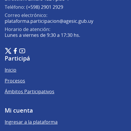
Teléfono:
(+598) 2901 2929
Correo electrónico:
(Abrir en una pe
plataforma.participacion@agesic.gub.uy
Horario de atención:
Lunes a viernes de 9:30 a 17:30 hs.
Plataforma de Participación Ciudadana Digital en X
Plataforma de Participación Ciudadana Digital en Facebook
Plataforma de Participación Ciudadana Digital en YouTu
(Enlace externo)
(Enlace externo)
(Enlace externo)
Participá
Inicio
Procesos
Ámbitos Participativos
Mi cuenta
Ingresar a la plataforma