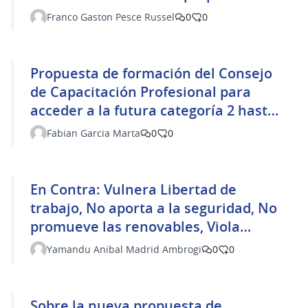
Franco Gaston Pesce Russel
0
0
Propuesta de formación del Consejo
de Capacitación Profesional para
acceder a la futura categoría 2 hasta
150 KW.
Fabian Garcia Marta
0
0
En Contra: Vulnera Libertad de
trabajo, No aporta a la seguridad, No
promueve las renovables, Viola
derechos adquiridos, Desmerece la
Yamandu Anibal Madrid Ambrogi
0
0
educación.
Sobre la nueva propuesta de