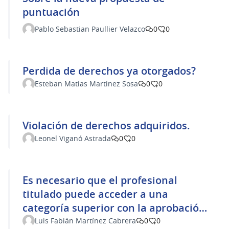
puntuación
Pablo Sebastian Paullier Velazco
0
0
Perdida de derechos ya otorgados?
Esteban Matias Martinez Sosa
0
0
Violación de derechos adquiridos.
Leonel Viganó Astrada
0
0
Es necesario que el profesional
titulado puede acceder a una
categoría superior con la aprobación
de otras materias y/o experiencia
Luis Fabián Martínez Cabrera
0
0