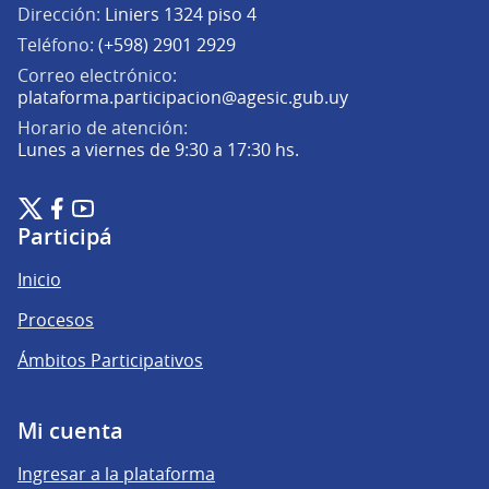
Dirección:
Liniers 1324 piso 4
Teléfono:
(+598) 2901 2929
Correo electrónico:
(Abrir en una pe
plataforma.participacion@agesic.gub.uy
Horario de atención:
Lunes a viernes de 9:30 a 17:30 hs.
Plataforma de Participación Ciudadana Digital en X
Plataforma de Participación Ciudadana Digital en Facebook
Plataforma de Participación Ciudadana Digital en YouTu
(Enlace externo)
(Enlace externo)
(Enlace externo)
Participá
Inicio
Procesos
Ámbitos Participativos
Mi cuenta
Ingresar a la plataforma