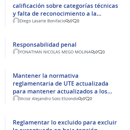
calificación sobre categorías técnicas
y falta de reconocimiento a la
formación y experiencia de cada
Diego Lasarte Bonifacio
0
0
técnico.
Responsabilidad penal
YONATHAN NICOLAS MEGO MOLINA
0
0
Mantener la normativa
reglamentaria de UTE actualizada
para mantener actualizados a los
Técnicos
Victor Alejandro Soto Elizondo
0
0
Reglamentar lo excluido para excluir