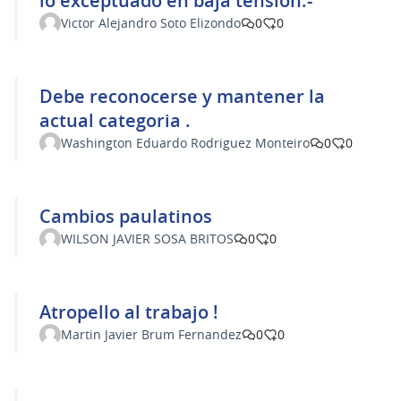
lo exceptuado en baja tensión.-
Victor Alejandro Soto Elizondo
0
0
Debe reconocerse y mantener la
actual categoria .
Washington Eduardo Rodriguez Monteiro
0
0
Cambios paulatinos
WILSON JAVIER SOSA BRITOS
0
0
Atropello al trabajo !
Martin Javier Brum Fernandez
0
0