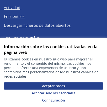
Actividad
Encuentros
Descargar ficheros de datos abiertos
Información sobre las cookies utilizadas en la
página web
Utilizamos cookies en nuestro sitio web para mejorar el
rendimiento y el contenido del mismo. Las cookies nos
permiten ofrecer una experiencia de usuario y unos
gub.uy
(Enlace externo)
contenidos más personalizados desde nuestros canales de
redes sociales.
Sitio oficial de la República Oriental del Uruguay
Aceptar todas
Configuración de cookies
Aceptar solo las esenciales
Configuración
Web creada con
software libre
.
(Enlace externo