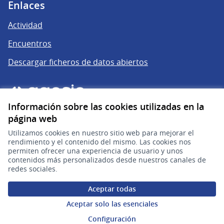
Enlaces
Actividad
Encuentros
Descargar ficheros de datos abiertos
Información sobre las cookies utilizadas en la
página web
Utilizamos cookies en nuestro sitio web para mejorar el
rendimiento y el contenido del mismo. Las cookies nos
permiten ofrecer una experiencia de usuario y unos
gub.uy
(Enlace externo)
contenidos más personalizados desde nuestros canales de
redes sociales.
Sitio oficial de la República Oriental del Uruguay
Aceptar todas
Configuración de cookies
Aceptar solo las esenciales
Configuración
Web creada con
software libre
.