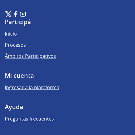
Plataforma de Participación Ciudadana Digital en X
Plataforma de Participación Ciudadana Digital en Facebook
Plataforma de Participación Ciudadana Digital en YouTu
(Enlace externo)
(Enlace externo)
(Enlace externo)
Participá
Inicio
Procesos
Ámbitos Participativos
Mi cuenta
Ingresar a la plataforma
Ayuda
Preguntas frecuentes