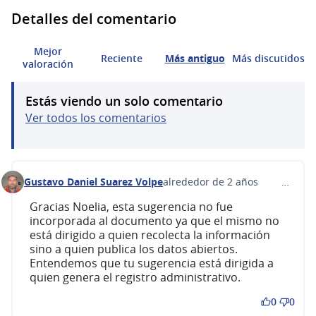
Detalles del comentario
Mejor
Reciente
Más antiguo
Más discutidos
valoración
Estás viendo un solo comentario
Ver todos los comentarios
Gustavo Daniel Suarez Volpe
alrededor de 2 años
…
Comentario 465 (responder al comentario 453)
Gracias Noelia, esta sugerencia no fue
incorporada al documento ya que el mismo no
está dirigido a quien recolecta la información
sino a quien publica los datos abiertos.
Entendemos que tu sugerencia está dirigida a
quien genera el registro administrativo.
0
0