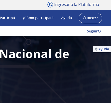
Ingresar a la Plataforma
Participá
¿Cómo participar?
Ayuda
Buscar
Abrir
buscador
y
Seguir
 Nacional de
Ayuda