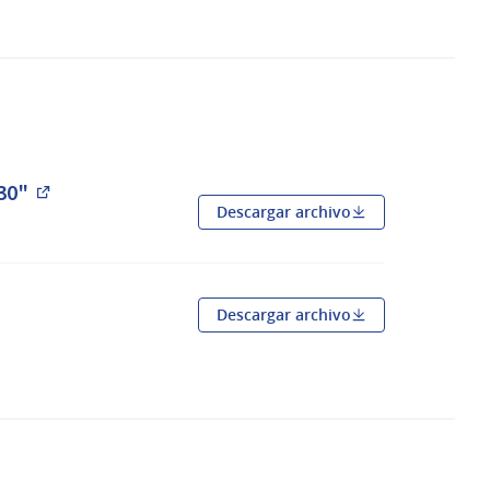
030"
(Abrir en una pestaña nueva)
Descargar archivo
 una pestaña nueva)
Descargar archivo