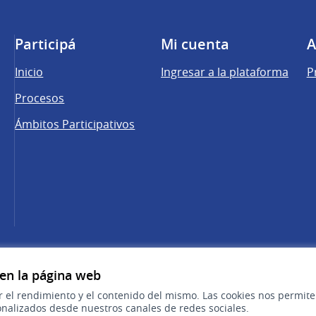
Participá
Mi cuenta
A
Inicio
Ingresar a la plataforma
P
Procesos
Ámbitos Participativos
una pestaña nueva)
cebook
 YouTube
 en la página web
r el rendimiento y el contenido del mismo. Las cookies nos permit
nalizados desde nuestros canales de redes sociales.