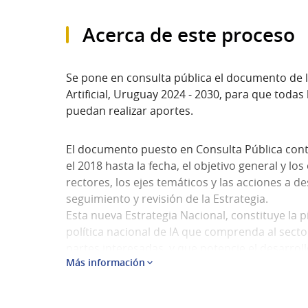
Acerca de este proceso
Se pone en consulta pública el documento de la
Artificial, Uruguay 2024 - 2030, para que todas
puedan realizar aportes.
El documento puesto en Consulta Pública conti
el 2018 hasta la fecha, el objetivo general y los
rectores, los ejes temáticos y las acciones a d
seguimiento y revisión de la Estrategia.
Esta nueva Estrategia Nacional, constituye la 
política nacional de IA que comprenda al sector
partes interesadas, y que potencie el desarrol
Más información
dimensiones, contribuyendo al crecimiento econ
sostenibilidad ambiental del país y el fortalec
Establece las bases para: