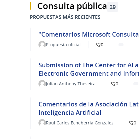
Ante cualquier consulta comunicarse al correo
Consulta pública
29
estrategias_ia_datos@agesic.gub.uy
(Abrir en 
PROPUESTAS MÁS RECIENTES
Acceder al documento aprobad
Nacional de Inteligencia Arti
"Comentarios Microsoft Consulta 
Propuesta oficial
0
Más información
(Enlace exte
Submission of The Center for AI and Digital Policy (
Electronic Government and Inform
Julian Anthony Theseira
0
Comentarios de la Asociación Lat
Inteligencia Artificial
Raul Carlos Echeberria Gonzalez
0