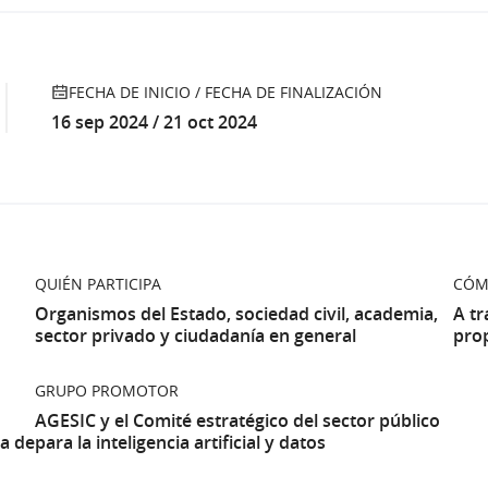
icial sobre un enfoque de múltiples partes
vechamiento de la IA para el desarrollo de
ro de una sociedad más igualitaria e
FECHA DE INICIO / FECHA DE FINALIZACIÓN
16 sep 2024 / 21 oct 2024
en materia de transformación digital y en
mentándolos al mismo tiempo.
creado a través de un proceso
QUIÉN PARTICIPA
CÓM
00 personas de diferentes disciplinas y
Organismos del Estado, sociedad civil, academia,
A tr
 11 organizaciones de la sociedad civil, 45
sector privado y ciudadanía en general
pro
y diversos colectivos de interés, que
GRUPO PROMOTOR
gencia de Gobierno Electrónico y Sociedad
AGESIC y el Comité estratégico del sector público
 el
Comité Estratégico del Sector Público
a de
para la inteligencia artificial y datos
o lo establece el artículo 74 de la
Ley N°
terno)
 del banco de desarrollo de América Latina