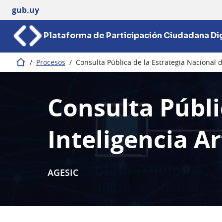
gub.uy
Plataforma de Participación Ciudadana Dig
/
Procesos
/
Consulta Pública de la Estrategia Nacional de
Inicio
Consulta Públi
Inteligencia Art
AGESIC