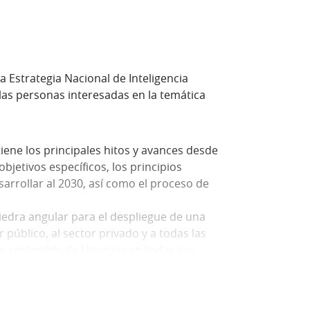
 Estrategia Nacional de Inteligencia
 las personas interesadas en la temática
ene los principales hitos y avances desde
 objetivos específicos, los principios
esarrollar al 2030, así como el proceso de
piedra angular para el despliegue de una
 público, al sector privado y a todas las
lo sostenible de Uruguay en todas sus
ómico, a la inclusión social, la
imiento de su soberanía.