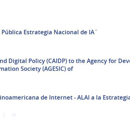
 electrónico:
una pestaña nueva)
o de la Estrategia
ficial Uruguay 2024 – 2030
Pública Estrategia Nacional de IA¨
(Enlace exte
rno)
CAIDP) to the Agency for Development of
ation Society (AGESIC) of
inoamericana de Internet - ALAI a la Estrategi