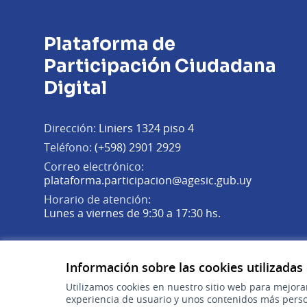
Plataforma de
Participación Ciudadana
Digital
Dirección:
Liniers 1324 piso 4
Teléfono:
(+598) 2901 2929
Correo electrónico:
(Abrir en 
plataforma.participacion@agesic.gub.uy
Horario de atención:
Lunes a viernes de 9:30 a 17:30 hs.
Plataforma de Participación Ciudadana Digital en X
Plataforma de Participación Ciudadana Digital en Fa
Plataforma de Participación Ciudadana Digital en
(Enlace externo)
(Enlace externo)
(Enlace externo)
Información sobre las cookies utilizadas
Utilizamos cookies en nuestro sitio web para mejora
experiencia de usuario y unos contenidos más perso