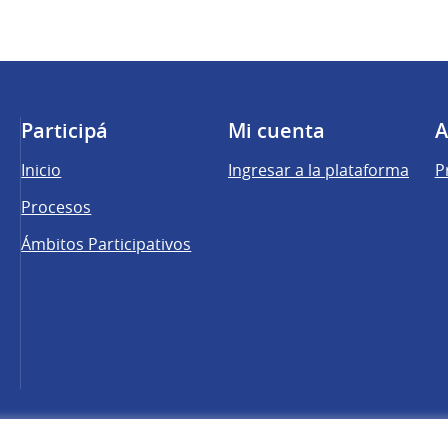
Participá
Mi cuenta
A
Inicio
Ingresar a la plataforma
P
Procesos
Ámbitos Participativos
una pestaña nueva)
cebook
 YouTube