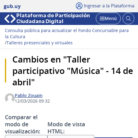
Ingresar a la Plataforma
gub.uy
Plataforma de Participación
Abri
Menú
Ciudadana Digital
bus
Abrir
Consulta pública para actualizar el Fondo Concursable para
la Cultura
/
Talleres presenciales y virtuales
Cambios en "Taller
participativo "Música" - 14 de
abril"
Pablo Zouain
12/03/2026 09:32
Comparar el
modo de
Modo de vista
visualización:
HTML: