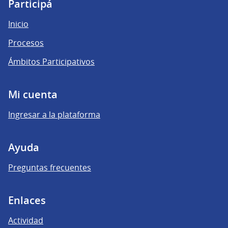
(Enlace externo)
(Enlace externo)
(Enlace externo)
Participá
Inicio
Procesos
Ámbitos Participativos
Mi cuenta
Ingresar a la plataforma
Ayuda
Preguntas frecuentes
Enlaces
Actividad