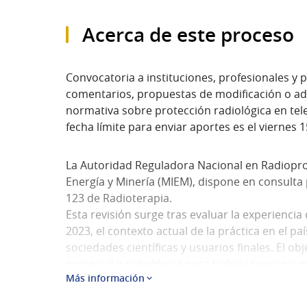
Acerca de este proceso
Convocatoria a instituciones, profesionales y p
comentarios, propuestas de modificación o ad
normativa sobre protección radiológica en tel
fecha límite para enviar aportes es el viernes 
La Autoridad Reguladora Nacional en Radioprot
Energía y Minería (MIEM), dispone en consulta 
123 de Radioterapia.
Esta revisión surge tras evaluar la experienci
2023, el contexto actual de la práctica en el p
sociedades científicas y usuarios finales. El obj
protección radiológica para trabajadores ocu
Más información
y público en general.
Aspectos principales de la norma: