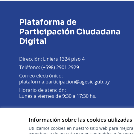
Plataforma de
Participación Ciudadana
Digital
Dirección:
Liniers 1324 piso 4
Teléfono:
(+598) 2901 2929
Correo electrónico:
(Abrir en 
plataforma.participacion@agesic.gub.uy
Horario de atención:
Lunes a viernes de 9:30 a 17:30 hs.
Plataforma de Participación Ciudadana Digital en X
Plataforma de Participación Ciudadana Digital en Fa
Plataforma de Participación Ciudadana Digital en
(Enlace externo)
(Enlace externo)
(Enlace externo)
Información sobre las cookies utilizadas
Utilizamos cookies en nuestro sitio web para mejora
experiencia de usuario y unos contenidos más perso