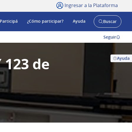
Ingresar a la Plataforma
Participá
¿Cómo participar?
Ayuda
Buscar
Abrir
buscador
y
Seguir
 123 de
Ayuda