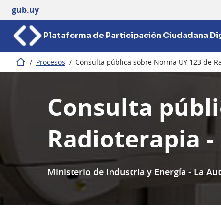
gub.uy
Plataforma de Participación Ciudadana Dig
/
Procesos
/
Consulta pública sobre Norma UY 123 de Ra
Inicio
Consulta públ
Radioterapia -
Ministerio de Industria y Energía - La A