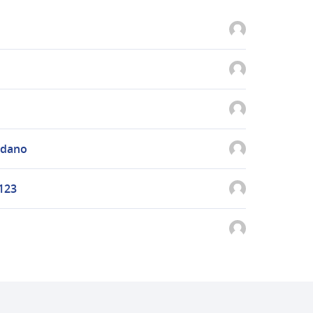
rdano
123