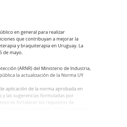
úblico en general para realizar
iciones que contribuyan a mejorar la
eterapia y braquiterapia en Uruguay. La
15 de mayo.
ección (ARNR) del Ministerio de Industria,
pública la actualización de la Norma UY
a de aplicación de la norma aprobada en
aís y las sugerencias formuladas por
etivo es fortalecer los requisitos de
pacionalmente expuestos (TOE), pacientes