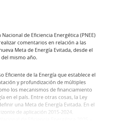
 Nacional de Eficiencia Energética (PNEE)
realizar comentarios en relación a las
 nueva Meta de Energía Evitada, desde el
o del mismo año.
o Eficiente de la Energía que establece el
ntación y profundización de múltiples
í como los mecanismos de financiamiento
a en el país. Entre otras cosas, la Ley
efinir una Meta de Energía Evitada. En el
izonte de aplicación 2015-2024.
Nacional de Eficiencia Energética 2025 –
lculo de la Meta y Anexo II, Actores clave.
ealizado para llegar al documento PNEE