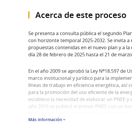
Acerca de este proceso
Se presenta a consulta pública el segundo Plan
con horizonte temporal 2025-2032. Se invita a 
propuestas contenidas en el nuevo plan y a la
día 28 de febrero de 2025 hasta el 21 de marz
En el año 2009 se aprobó la Ley Nº18.597 de Us
marco institucional y jurídico para la impleme
líneas de trabajo en eficiencia energética, as
para la promoción del uso eficiente de la energí
establece la necesidad de elaborar un PNEE y d
año 2015 se publicó el primer PNEE con un hor
Se invita a realizar aportes al documento Plan 
Más información
2032 que incluye los Anexo I, Metodología de Cá
Como antecedentes que sustentan el trabajo r