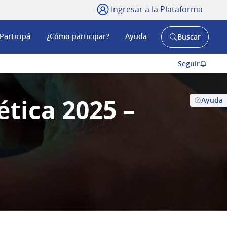
Ingresar a la Plataforma
Participá
¿Cómo participar?
Ayuda
Buscar
Abrir
buscador
y
Seguir
ética 2025 –
Ayuda