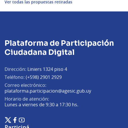
Ver todas las propuestas retiradas
Plataforma de Participación
Ciudadana Digital
Dirección:
Liniers 1324 piso 4
Teléfono:
(+598) 2901 2929
Correo electrónico:
(Abrir en una pe
plataforma.participacion@agesic.gub.uy
Horario de atención:
Lunes a viernes de 9:30 a 17:30 hs.
Plataforma de Participación Ciudadana Digital en X
Plataforma de Participación Ciudadana Digital en Facebook
Plataforma de Participación Ciudadana Digital en YouTu
(Enlace externo)
(Enlace externo)
(Enlace externo)
Participá