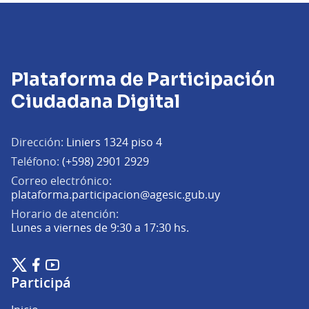
Plataforma de Participación
Ciudadana Digital
Dirección:
Liniers 1324 piso 4
Teléfono:
(+598) 2901 2929
Correo electrónico:
(Abrir en una pe
plataforma.participacion@agesic.gub.uy
Horario de atención:
Lunes a viernes de 9:30 a 17:30 hs.
Plataforma de Participación Ciudadana Digital en X
Plataforma de Participación Ciudadana Digital en Facebook
Plataforma de Participación Ciudadana Digital en YouTu
(Enlace externo)
(Enlace externo)
(Enlace externo)
Participá