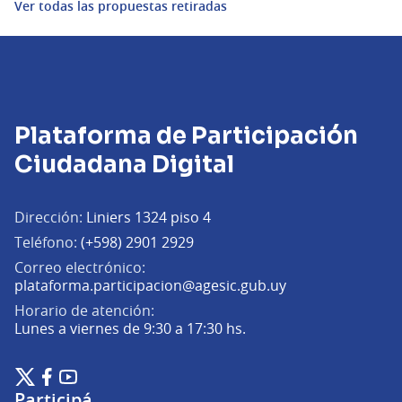
Ver todas las propuestas retiradas
Plataforma de Participación
Ciudadana Digital
Dirección:
Liniers 1324 piso 4
Teléfono:
(+598) 2901 2929
Correo electrónico:
(Abrir en una pe
plataforma.participacion@agesic.gub.uy
Horario de atención:
Lunes a viernes de 9:30 a 17:30 hs.
Plataforma de Participación Ciudadana Digital en X
Plataforma de Participación Ciudadana Digital en Facebook
Plataforma de Participación Ciudadana Digital en YouTu
(Enlace externo)
(Enlace externo)
(Enlace externo)
Participá