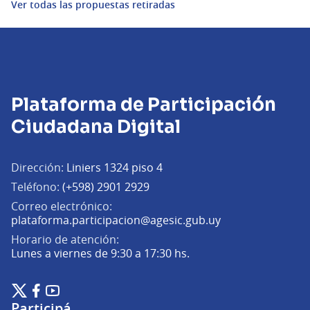
Ver todas las propuestas retiradas
Plataforma de Participación
Ciudadana Digital
Dirección:
Liniers 1324 piso 4
Teléfono:
(+598) 2901 2929
Correo electrónico:
(Abrir en una pe
plataforma.participacion@agesic.gub.uy
Horario de atención:
Lunes a viernes de 9:30 a 17:30 hs.
Plataforma de Participación Ciudadana Digital en X
Plataforma de Participación Ciudadana Digital en Facebook
Plataforma de Participación Ciudadana Digital en YouTu
(Enlace externo)
(Enlace externo)
(Enlace externo)
Participá