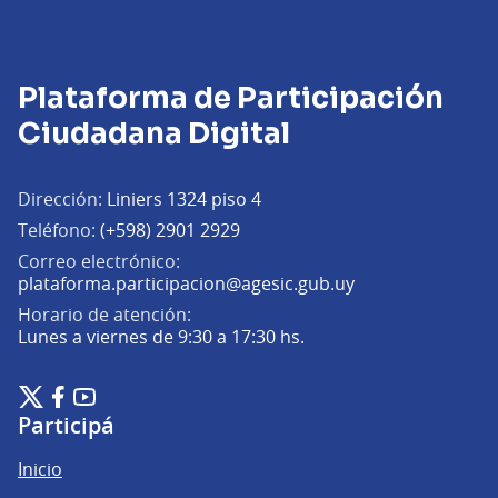
Plataforma de Participación
Ciudadana Digital
Dirección:
Liniers 1324 piso 4
Teléfono:
(+598) 2901 2929
Correo electrónico:
(Abrir en una pe
plataforma.participacion@agesic.gub.uy
Horario de atención:
Lunes a viernes de 9:30 a 17:30 hs.
Plataforma de Participación Ciudadana Digital en X
Plataforma de Participación Ciudadana Digital en Facebook
Plataforma de Participación Ciudadana Digital en YouTu
(Enlace externo)
(Enlace externo)
(Enlace externo)
Participá
Inicio