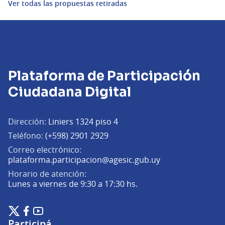
Ver todas las propuestas retiradas
Plataforma de Participación
Ciudadana Digital
Dirección:
Liniers 1324 piso 4
Teléfono:
(+598) 2901 2929
Correo electrónico:
(Abrir en una pe
plataforma.participacion@agesic.gub.uy
Horario de atención:
Lunes a viernes de 9:30 a 17:30 hs.
Plataforma de Participación Ciudadana Digital en X
Plataforma de Participación Ciudadana Digital en Facebook
Plataforma de Participación Ciudadana Digital en YouTu
(Enlace externo)
(Enlace externo)
(Enlace externo)
Participá