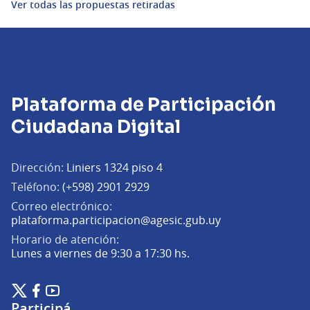
Ver todas las propuestas retiradas
Plataforma de Participación
Ciudadana Digital
Dirección:
Liniers 1324 piso 4
Teléfono:
(+598) 2901 2929
Correo electrónico:
(Abrir en una pe
plataforma.participacion@agesic.gub.uy
Horario de atención:
Lunes a viernes de 9:30 a 17:30 hs.
Plataforma de Participación Ciudadana Digital en X
Plataforma de Participación Ciudadana Digital en Facebook
Plataforma de Participación Ciudadana Digital en YouTu
(Enlace externo)
(Enlace externo)
(Enlace externo)
Participá