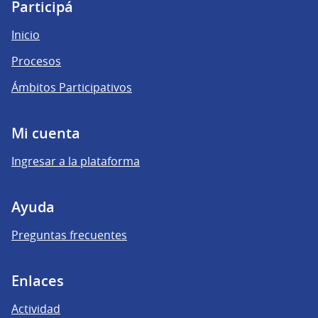
(Enlace externo)
(Enlace externo)
(Enlace externo)
Participá
Inicio
Procesos
Ámbitos Participativos
Mi cuenta
Ingresar a la plataforma
Ayuda
Preguntas frecuentes
Enlaces
Actividad