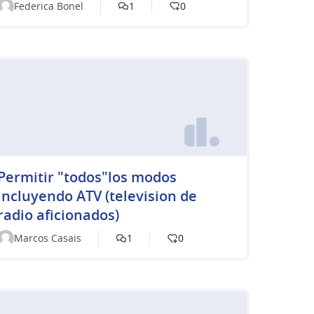
Federica Bonel
1
0
Permitir "todos"los modos
incluyendo ATV (television de
radio aficionados)
Marcos Casais
1
0